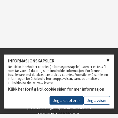
Infosenter
INFORMASJONSKAPSLER
L
Nettsiden inneholder cookies (informasjonskapsler), som er en tekstfil
Spørsmål og svar
u
som tar vare på data og som inneholder informasjon. For å kunne
bestille varer må du akseptere bruk av cookies. Formålet er å samle inn
k
Personvern, vilkår og betingelser
informasjon for å forbedre brukeropplevelsen, samt optimalisere
k
Tilgjengelighetserklæring
innholdet for den enkelte bruker.
v
Klikk her for å gå til cookie siden for mer informasjon
i
Kundeservice
n
Jeg aksepterer
Jeg avviser
Telefon 55 56 55 56
d
u
postmottak@bergen.kommune.no
f
Org.nr: 964 338 531 MVA
o