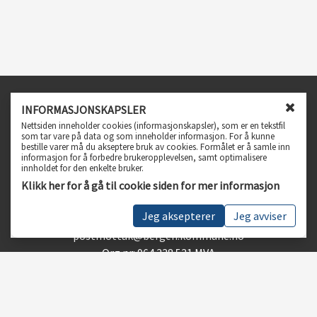
Infosenter
INFORMASJONSKAPSLER
L
Nettsiden inneholder cookies (informasjonskapsler), som er en tekstfil
Spørsmål og svar
u
som tar vare på data og som inneholder informasjon. For å kunne
bestille varer må du akseptere bruk av cookies. Formålet er å samle inn
k
Personvern, vilkår og betingelser
informasjon for å forbedre brukeropplevelsen, samt optimalisere
k
Tilgjengelighetserklæring
innholdet for den enkelte bruker.
v
Klikk her for å gå til cookie siden for mer informasjon
i
Kundeservice
n
Jeg aksepterer
Jeg avviser
Telefon 55 56 55 56
d
u
postmottak@bergen.kommune.no
f
Org.nr: 964 338 531 MVA
o
r
Følg oss
c
o