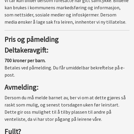
Vi tar kun bilder dersom foresatte har gitt samtykke. Bildene
kan brukes i kommunens markedsføring og informasjon,
som nettsider, sosiale medier og infoskjermer. Dersom
media ønsker å lage sak fra leiren, innhenter vi ny tillatelse.
Pris og påmelding
Deltakeravgift:
700 kroner per barn.
Betales ved påmelding. Du får umiddelbar bekreftelse på e-
post.
Avmelding:
Dersom du må melde barnet av, ber vi om at dette gjøres så
raskt som mulig, og senest torsdagen uken før leirstart.
Dette gir oss mulighet til å tilby plassen til andre på
venteliste, da vi har stor pågang på leirene våre.
Fullt?