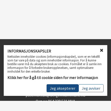
Infosenter
INFORMASJONSKAPSLER
L
Nettsiden inneholder cookies (informasjonskapsler), som er en tekstfil
Spørsmål og svar
u
som tar vare på data og som inneholder informasjon. For å kunne
bestille varer må du akseptere bruk av cookies. Formålet er å samle inn
k
Personvern, vilkår og betingelser
informasjon for å forbedre brukeropplevelsen, samt optimalisere
k
Tilgjengelighetserklæring
innholdet for den enkelte bruker.
v
Klikk her for å gå til cookie siden for mer informasjon
i
Kundeservice
n
Jeg aksepterer
Jeg avviser
Telefon 55 56 55 56
d
u
postmottak@bergen.kommune.no
f
Org.nr: 964 338 531 MVA
o
r
Følg oss