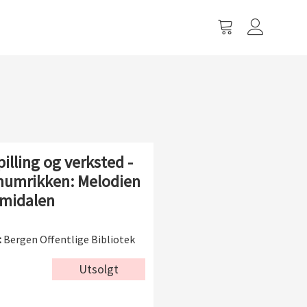
Vis
handlevogn
illing og verksted -
umrikken: Melodien
midalen
:
Bergen Offentlige Bibliotek
Utsolgt