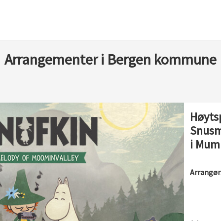
Arrangementer i Bergen kommune
Høytsp
Snusm
i Mum
Arrangør