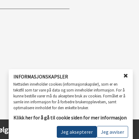
INFORMASJONSKAPSLER
Lukk
Nettsiden inneholder cookies (informasjonskapsler), som er en
vindu
tekstfil som tar vare på data og som inneholder informasjon. For å
for
kunne bestille varer må du akseptere bruk av cookies. Formålet er å
cooki
samle inn informasjon for å forbedre brukeropplevelsen, samt
godkj
optimalisere innholdet for den enkelte bruker.
Klikk her for å gå til cookie siden for mer informasjon
ølg oss
Jeg aksepterer
Jeg avviser