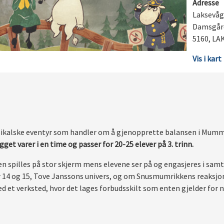
Adresse
Laksevåg
Damsgår
5160, L
Vis i kart
kalske eventyr som handler om å gjenopprette balansen i Mummid
get varer i en time og passer for 20-25 elever på 3. trinn.
 spilles på stor skjerm mens elevene ser på og engasjeres i samt
 14 og 15, Tove Janssons univers, og om Snusmumrikkens reaksjoner
 et verksted, hvor det lages forbudsskilt som enten gjelder for n