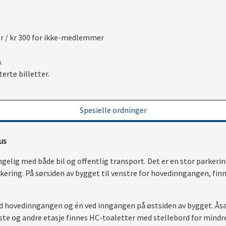
er / kr 300 for ikke-medlemmer
.
erte billetter.
Spesielle ordninger
hus
ngelig med både bil og offentlig transport. Det er en stor parkeri
kering. På sørsiden av bygget til venstre for hovedinngangen, fin
ved hovedinngangen og én ved inngangen på østsiden av bygget. Ås
rste og andre etasje finnes HC-toaletter med stellebord for mind