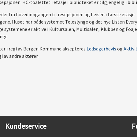
sepsjonen. HC-toalettet i etasje i biblioteket er tilgjengelig i bib
leder fra hovedinngangen til resepsjonen og heisen i første etasje. 
gene. Huset har både systemet Teleslynge og det nye Listen Eve
systemene er aktive i Kultursalen, Multisalen, Klubben og Foajee
ynge.
nter i regi av Bergen Kommune aksepteres
Ledsagerbevis
og
Aktivi
gi av andre aktører.
Kundeservice
F