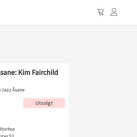
Vis
handlevogn
sane: Kim Fairchild
:
Jazz Åsane
Utsolgt
lturhus
nter 52