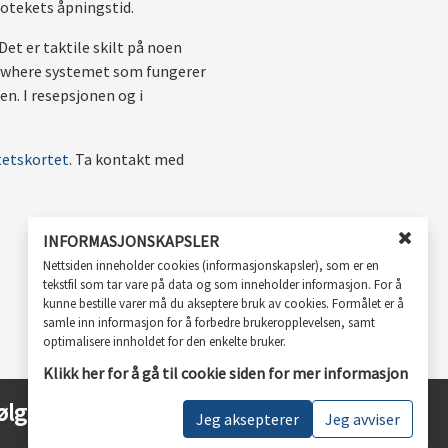
liotekets åpningstid.
Det er taktile skilt på noen
rywhere systemet som fungerer
n. I resepsjonen og i
tetskortet
. Ta kontakt med
INFORMASJONSKAPSLER
Lukk
Nettsiden inneholder cookies (informasjonskapsler), som er en
vindu
tekstfil som tar vare på data og som inneholder informasjon. For å
for
kunne bestille varer må du akseptere bruk av cookies. Formålet er å
cooki
samle inn informasjon for å forbedre brukeropplevelsen, samt
godkj
optimalisere innholdet for den enkelte bruker.
Klikk her for å gå til cookie siden for mer informasjon
ølg oss
Jeg aksepterer
Jeg avviser