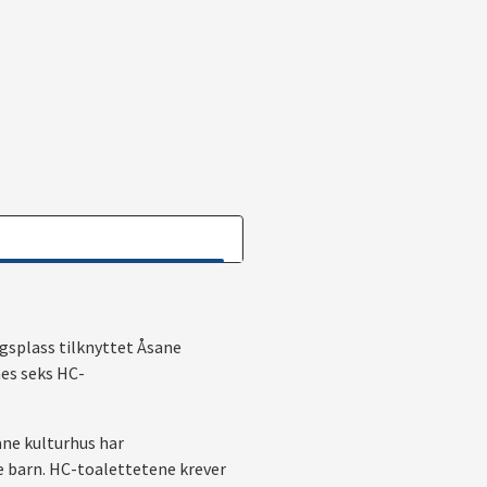
ngsplass tilknyttet Åsane
nes seks HC-
ane kulturhus har
re barn. HC-toalettetene krever