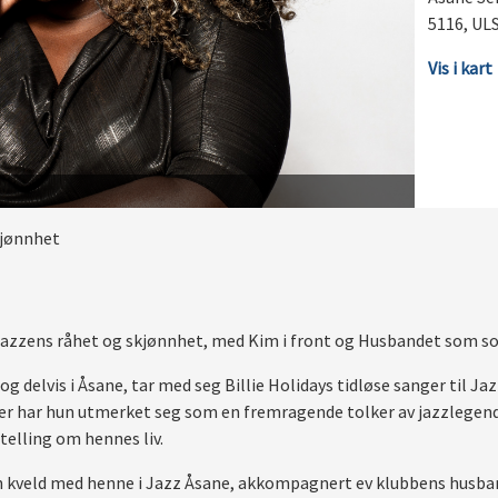
5116, UL
Vis i kart
kjønnhet
l jazzens råhet og skjønnhet, med Kim i front og Husbandet som so
og delvis i Åsane, tar med seg Billie Holidays tidløse sanger til J
er har hun utmerket seg som en fremragende tolker av jazzlegenden
elling om hennes liv.
en kveld med henne i Jazz Åsane, akkompagnert ev klubbens husband.