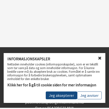
Infosenter
INFORMASJONSKAPSLER
L
Nettsiden inneholder cookies (informasjonskapsler), som er en tekstfil
Spørsmål og svar
u
som tar vare på data og som inneholder informasjon. For å kunne
bestille varer må du akseptere bruk av cookies. Formålet er å samle inn
k
Personvern, vilkår og betingelser
informasjon for å forbedre brukeropplevelsen, samt optimalisere
k
Tilgjengelighetserklæring
innholdet for den enkelte bruker.
v
Klikk her for å gå til cookie siden for mer informasjon
i
Kundeservice
n
Jeg aksepterer
Jeg avviser
Telefon 55 56 55 56
d
u
postmottak@bergen.kommune.no
f
Org.nr: 964 338 531 MVA