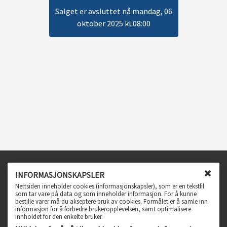
Salget er avsluttet nå mandag, 06
oktober 2025 kl.08:00
Infosenter
INFORMASJONSKAPSLER
L
Nettsiden inneholder cookies (informasjonskapsler), som er en tekstfil
Spørsmål og svar
u
som tar vare på data og som inneholder informasjon. For å kunne
bestille varer må du akseptere bruk av cookies. Formålet er å samle inn
k
Personvern, vilkår og betingelser
informasjon for å forbedre brukeropplevelsen, samt optimalisere
k
Tilgjengelighetserklæring
innholdet for den enkelte bruker.
v