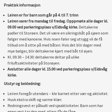
Praktisk informasjon
Leiren er for barn som går på 4. til 7. trinn
Leiren varer fra mandag til fredag. Opppmøte alle dager kl.
09.00 ved parkeringsplass v/Eidsvåg kirke.
Deltakerne
padler til Storøen. Det vil være en sikringsbåt på sjøen som
følger med kanoene. Hvis noen føler seg utrygg vil de få
tilbud om å sitte på med båten. Hvis det blir dager med
mye bølger, blir deltakerne kjørt med båt til øyen.
Kl. 09.30 – 14.30: deltakerne deltar på ulike
friluftsaktiviteter på Storøyen.
Avslutter alle dager kl. 15.00 ved parkeringsplass v/Eidsvåg
kirke.
Utstyr og bekledning:
Leiren foregår utendørs – kle barnet etter vær og aktivitet.
Husk ekstra skift og varme klær.
Redningsvest er påbudt ved sjøaktiviteter. Barn som har
egen vest tar den med, ellers får de låne.