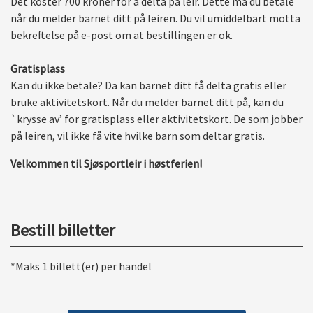
Det koster 700 kroner for å delta på leir. Dette må du betale
når du melder barnet ditt på leiren. Du vil umiddelbart motta
bekreftelse på e-post om at bestillingen er ok.
Gratisplass
Kan du ikke betale? Da kan barnet ditt få delta gratis eller
bruke aktivitetskort. Når du melder barnet ditt på, kan du
`krysse av’ for gratisplass eller aktivitetskort. De som jobber
på leiren, vil ikke få vite hvilke barn som deltar gratis.
Velkommen til Sjøsportleir i høstferien!
Bestill billetter
*Maks 1 billett(er) per handel