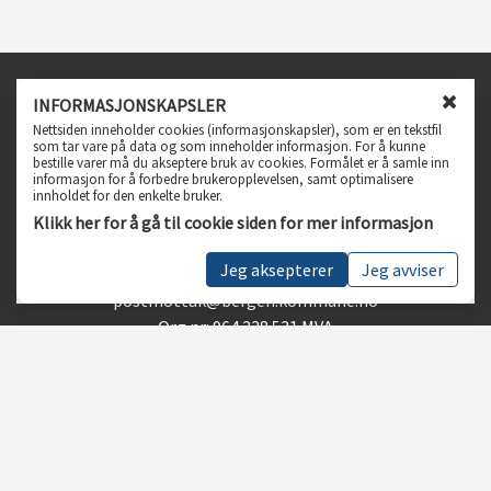
Infosenter
INFORMASJONSKAPSLER
L
Nettsiden inneholder cookies (informasjonskapsler), som er en tekstfil
Spørsmål og svar
u
som tar vare på data og som inneholder informasjon. For å kunne
bestille varer må du akseptere bruk av cookies. Formålet er å samle inn
k
Personvern, vilkår og betingelser
informasjon for å forbedre brukeropplevelsen, samt optimalisere
k
Tilgjengelighetserklæring
innholdet for den enkelte bruker.
v
Klikk her for å gå til cookie siden for mer informasjon
i
Kundeservice
n
Jeg aksepterer
Jeg avviser
Telefon 55 56 55 56
d
u
postmottak@bergen.kommune.no
f
Org.nr: 964 338 531 MVA
o
r
Følg oss
c
o
o
k
i